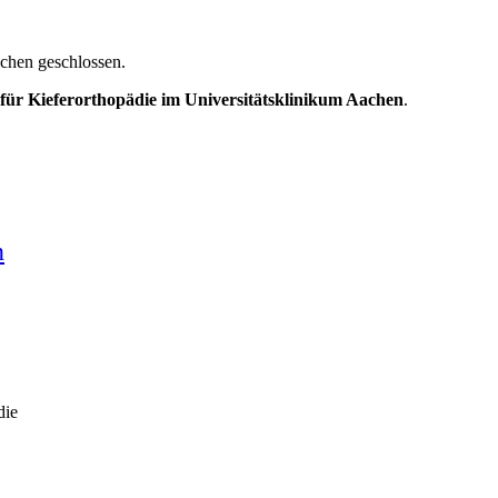
achen geschlossen.
k für Kieferorthopädie im Universitätsklinikum Aachen
.
n
die